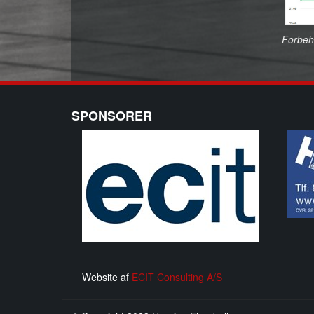
Forbeho
SPONSORER
Website af
ECIT Consulting A/S