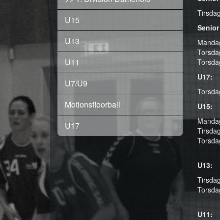
Tirsdag
U15
Senior
U13
Mandag
Torsdag
U11
Torsda
U17:
U7/U9
Torsdag
Motionsfloorball
U15:
Mandag
U17
Tirsdag
Torsdag
U13:
Tirsdag
Torsdag
U11: