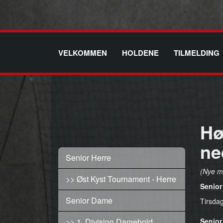
VELKOMMEN
HOLDENE
TILMELDING
Hø
ne
Senior Herre
(Nye m
>> Øst Kyst Tournament - Herre
Senior 
Senior Dame
Tirsdag
>> 1. Division Damehold
Senior