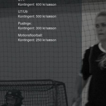
Kontingent: 600 kr/sæson
U7/U9
:
Kontingent: 500 kr/sæson
Puslinge:
Kontingent: 300 kr/sæson
Motionsfloorball:
Kontingent: 250 kr/sæson